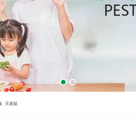
蝇
灭老鼠