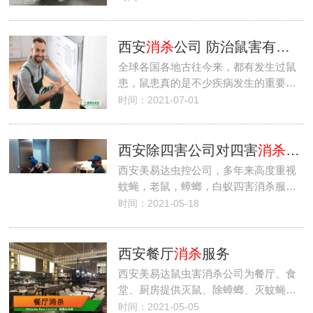
西安
消杀
公司 防治鼠害有妙招 灭鼠老鼠他们很专业
全球各国各地古往今来，都有发生过鼠
患，鼠患真的是不少疾病发生的重要…
时间：2021-07-01
西安除四害公司对四害
消杀
服
西安美易达虫控公司，多年来高度重视
蚊蝇，老鼠，蟑螂，白蚁四害消杀服…
时间：2021-05-18
西安餐厅
消杀
服务
西安美易达鼠虫害消杀公司为餐厅、食
堂、厨房提供灭鼠、除蟑螂、灭蚊蝇…
时间：2021-05-05