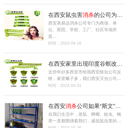
在西安鼠虫害
消杀
的公司为什么选美易达
西安美易达消杀公司专门为商场、单
位、医院、学校、工厂、社区等场所
提…
时间：2022-04-16
在西安家里出现印度谷螟改如何
近些年好多西安市给我西安除虫公司反
映，家里蛾子多，我们西安灭虫公司…
时间：2022-03-31
在西安
消杀
公司如果“斯文”的控制鼠虫害的密度
在我们生活中，老鼠、蟑螂、蚊虫、蝇
类一直都围绕着我们，减低鼠虫害的…
时间：2022-03-26