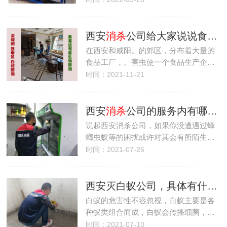
西安
消杀
公司给大家说说食品厂虫害的危害
在西安和咸阳。的郊区，分布着大量的
食品工厂，。害虫使一个食品生产企…
时间：2021-11-21
西安
消杀
公司的服务内有哪些？西安
说起西安消杀公司，如果你没遭遇过蟑
螂虫蚁等的困扰或许对其会有所陌生…
时间：2021-07-26
西安灭白蚁公司，具体有什么优质方法灭除白蚁呢？
白蚁的危害性不容忽视，白蚁主要是各
种蚁类组合而成，白蚁会传播细菌，…
时间：2021-07-10